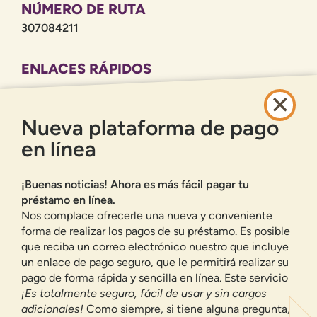
NÚMERO DE RUTA
307084211
ENLACES RÁPIDOS
CARRERAS PROFESIONALES
POLÍTICA DE PRIVACIDAD
Nueva plataforma de pago
MAPA DEL SITIO
en línea
BANCA EN LÍNEA
¡Buenas noticias! Ahora es más fácil pagar tu
INSCRIBIRSE
ACCESO
préstamo en línea.
¿HAS OLVIDADO TU CONTRASEÑA?
Nos complace ofrecerle una nueva y conveniente
forma de realizar los pagos de su préstamo. Es posible
Ofrecemos a los residentes de Nuevo México cuentas corrientes,
cuentas de ahorro, préstamos para automóviles, hipotecas, préstamos
que reciba un correo electrónico nuestro que incluye
personales, tarjetas de crédito y muchos otros productos y servicios
un enlace de pago seguro, que le permitirá realizar su
bancarios.
pago de forma rápida y sencilla en línea. Este servicio
Valoramos su privacidad.
Utilizamos cookies e
¡Es totalmente seguro, fácil de usar y sin cargos
información digital para mejorar la navegación del sitio,
adicionales!
Como siempre, si tiene alguna pregunta,