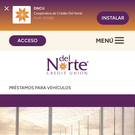
DNCU
Cooperativa de Crédito Del Norte
INSTALAR
PLAY STORE
Saltar
Ir
MENÚ
ACCESO
al
al
contenido
inicio
de
sesión
de
banca
en
PRÉSTAMOS PARA VEHÍCULOS
línea