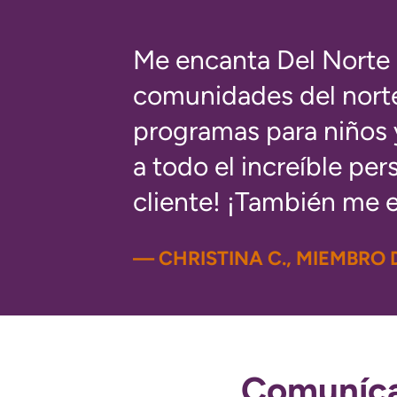
Me encanta Del Norte 
comunidades del nort
programas para niños 
a todo el increíble per
cliente! ¡También me 
— CHRISTINA C., MIEMBRO
Comunícat