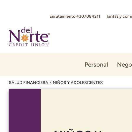
Saltar
Ir
al
al
Enrutamiento #307084211
Tarifas y com
contenido
inicio
de
sesión
de
banca
en
línea
Personal
Nego
SALUD FINANCIERA
>
NIÑOS Y ADOLESCENTES