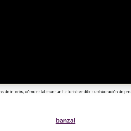
as de interés, cómo establecer un historial crediticio, elaboración de p
banzai