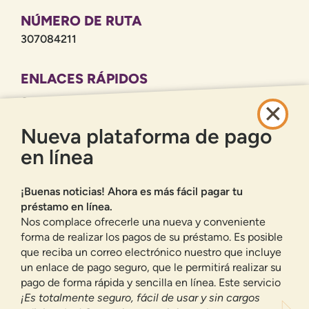
NÚMERO DE RUTA
307084211
ENLACES RÁPIDOS
CARRERAS PROFESIONALES
POLÍTICA DE PRIVACIDAD
Nueva plataforma de pago
MAPA DEL SITIO
en línea
BANCA EN LÍNEA
¡Buenas noticias! Ahora es más fácil pagar tu
INSCRIBIRSE
ACCESO
préstamo en línea.
¿HAS OLVIDADO TU CONTRASEÑA?
Nos complace ofrecerle una nueva y conveniente
forma de realizar los pagos de su préstamo. Es posible
Ofrecemos a los residentes de Nuevo México cuentas corrientes,
cuentas de ahorro, préstamos para automóviles, hipotecas, préstamos
que reciba un correo electrónico nuestro que incluye
personales, tarjetas de crédito y muchos otros productos y servicios
un enlace de pago seguro, que le permitirá realizar su
bancarios.
pago de forma rápida y sencilla en línea. Este servicio
Valoramos su privacidad.
Utilizamos cookies e
¡Es totalmente seguro, fácil de usar y sin cargos
información digital para mejorar la navegación del sitio,