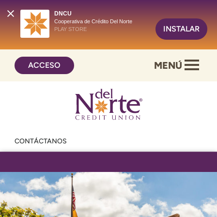
DNCU
Cooperativa de Crédito Del Norte
INSTALAR
PLAY STORE
Saltar
Ir
MENÚ
ACCESO
al
al
contenido
inicio
de
sesión
de
banca
en
CONTÁCTANOS
línea