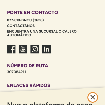
PONTE EN CONTACTO
877-818-DNCU (3628)
CONTÁCTANOS
ENCUENTRA UNA SUCURSAL O CAJERO
AUTOMÁTICO
NÚMERO DE RUTA
307084211
ENLACES RÁPIDOS
CARRERAS PROFESIONALES
POLÍTICA DE PRIVACIDAD
Nueva plataforma de pago
MAPA DEL SITIO