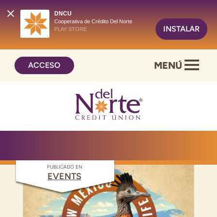
DNCU
Cooperativa de Crédito Del Norte
INSTALAR
PLAY STORE
Saltar
Ir
MENÚ
ACCESO
al
al
contenido
inicio
de
sesión
de
banca
en
línea
PUBLICADO EN
EVENTS