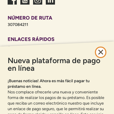
NÚMERO DE RUTA
307084211
ENLACES RÁPIDOS
CARRERAS PROFESIONALES
POLÍTICA DE PRIVACIDAD
Nueva plataforma de pago
MAPA DEL SITIO
en línea
BANCA EN LÍNEA
¡Buenas noticias! Ahora es más fácil pagar tu
INSCRIBIRSE
ACCESO
préstamo en línea.
¿HAS OLVIDADO TU CONTRASEÑA?
Nos complace ofrecerle una nueva y conveniente
forma de realizar los pagos de su préstamo. Es posible
Ofrecemos a los residentes de Nuevo México cuentas corrientes,
que reciba un correo electrónico nuestro que incluye
cuentas de ahorro, préstamos para automóviles, hipotecas, préstamos
personales, tarjetas de crédito y muchos otros productos y servicios
un enlace de pago seguro, que le permitirá realizar su
bancarios.