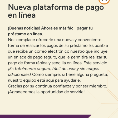
POLÍTICA DE PRIVACIDAD
Nueva plataforma de pago
MAPA DEL SITIO
en línea
BANCA EN LÍNEA
¡Buenas noticias! Ahora es más fácil pagar tu
INSCRIBIRSE
ACCESO
préstamo en línea.
¿HAS OLVIDADO TU CONTRASEÑA?
Nos complace ofrecerle una nueva y conveniente
forma de realizar los pagos de su préstamo. Es posible
Ofrecemos a los residentes de Nuevo México cuentas corrientes,
que reciba un correo electrónico nuestro que incluye
cuentas de ahorro, préstamos para automóviles, hipotecas, préstamos
personales, tarjetas de crédito y muchos otros productos y servicios
un enlace de pago seguro, que le permitirá realizar su
bancarios.
pago de forma rápida y sencilla en línea. Este servicio
Valoramos su privacidad.
Utilizamos cookies e
¡Es totalmente seguro, fácil de usar y sin cargos
información digital para mejorar la navegación del sitio,
adicionales!
Como siempre, si tiene alguna pregunta,
comprender cómo se utiliza nuestro sitio y respaldar
nuestro equipo está aquí para ayudarle.
nuestros esfuerzos de marketing. Para obtener más
ID de NMLS 500583
Gracias por su continua confianza y por ser miembro.
información sobre cómo recopilamos, usamos y
Asegurado federalmente por la
¡Agradecemos la oportunidad de servirle!
compartimos su información, visite nuestra
política de
NCUA
Igualdad de oportunidades de
privacidad
página.
vivienda
DE ACUERDO, CONTINÚA
© 2026 Todos los derechos reservados.