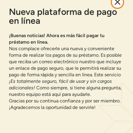
POLÍTICA DE PRIVACIDAD
Nueva plataforma de pago
MAPA DEL SITIO
en línea
BANCA EN LÍNEA
¡Buenas noticias! Ahora es más fácil pagar tu
INSCRIBIRSE
ACCESO
préstamo en línea.
¿HAS OLVIDADO TU CONTRASEÑA?
Nos complace ofrecerle una nueva y conveniente
forma de realizar los pagos de su préstamo. Es posible
Ofrecemos a los residentes de Nuevo México cuentas corrientes,
que reciba un correo electrónico nuestro que incluye
cuentas de ahorro, préstamos para automóviles, hipotecas, préstamos
personales, tarjetas de crédito y muchos otros productos y servicios
un enlace de pago seguro, que le permitirá realizar su
bancarios.
pago de forma rápida y sencilla en línea. Este servicio
Valoramos su privacidad.
Utilizamos cookies e
¡Es totalmente seguro, fácil de usar y sin cargos
información digital para mejorar la navegación del sitio,
adicionales!
Como siempre, si tiene alguna pregunta,
comprender cómo se utiliza nuestro sitio y respaldar
nuestro equipo está aquí para ayudarle.
nuestros esfuerzos de marketing. Para obtener más
ID de NMLS 500583
Gracias por su continua confianza y por ser miembro.
información sobre cómo recopilamos, usamos y
Asegurado federalmente por la
¡Agradecemos la oportunidad de servirle!
compartimos su información, visite nuestra
política de
NCUA
Igualdad de oportunidades de
privacidad
página.
vivienda
DE ACUERDO, CONTINÚA
© 2026 Todos los derechos reservados.