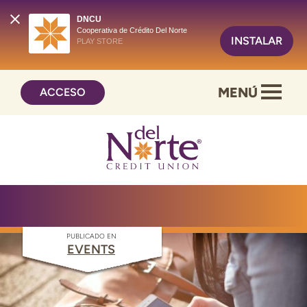
DNCU
Cooperativa de Crédito Del Norte
INSTALAR
PLAY STORE
Saltar
Ir
MENÚ
ACCESO
al
al
contenido
inicio
de
sesión
de
banca
en
línea
PUBLICADO EN
EVENTS