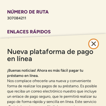
NÚMERO DE RUTA
307084211
ENLACES RÁPIDOS
CARRERAS PROFESIONALES
POLÍTICA DE PRIVACIDAD
Nueva plataforma de pago
MAPA DEL SITIO
en línea
BANCA EN LÍNEA
¡Buenas noticias! Ahora es más fácil pagar tu
INSCRIBIRSE
ACCESO
préstamo en línea.
¿HAS OLVIDADO TU CONTRASEÑA?
Nos complace ofrecerle una nueva y conveniente
forma de realizar los pagos de su préstamo. Es posible
Ofrecemos a los residentes de Nuevo México cuentas corrientes,
cuentas de ahorro, préstamos para automóviles, hipotecas, préstamos
que reciba un correo electrónico nuestro que incluye
personales, tarjetas de crédito y muchos otros productos y servicios
un enlace de pago seguro, que le permitirá realizar su
bancarios.
pago de forma rápida y sencilla en línea. Este servicio
Valoramos su privacidad.
Utilizamos cookies e