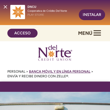
DNCU
Cooperativa de Crédito Del Norte
INSTALAR
PLAY STORE
Saltar
Ir
MENÚ
ACCESO
al
al
contenido
inicio
de
sesión
de
banca
en
PERSONAL
>
BANCA MÓVIL Y EN LÍNEA PERSONAL
>
línea
ENVÍA Y RECIBE DINERO CON ZELLE®.