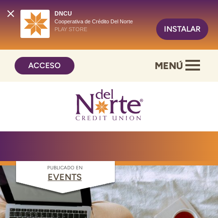
DNCU
Cooperativa de Crédito Del Norte
INSTALAR
PLAY STORE
Saltar
Ir
MENÚ
ACCESO
al
al
contenido
inicio
de
sesión
de
banca
en
línea
PUBLICADO EN
EVENTS