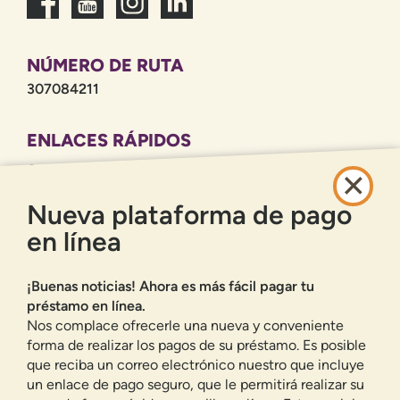
NÚMERO DE RUTA
307084211
ENLACES RÁPIDOS
CARRERAS PROFESIONALES
POLÍTICA DE PRIVACIDAD
Nueva plataforma de pago
MAPA DEL SITIO
en línea
BANCA EN LÍNEA
¡Buenas noticias! Ahora es más fácil pagar tu
INSCRIBIRSE
ACCESO
préstamo en línea.
¿HAS OLVIDADO TU CONTRASEÑA?
Nos complace ofrecerle una nueva y conveniente
forma de realizar los pagos de su préstamo. Es posible
Ofrecemos a los residentes de Nuevo México cuentas corrientes,
que reciba un correo electrónico nuestro que incluye
cuentas de ahorro, préstamos para automóviles, hipotecas, préstamos
personales, tarjetas de crédito y muchos otros productos y servicios
un enlace de pago seguro, que le permitirá realizar su
bancarios.