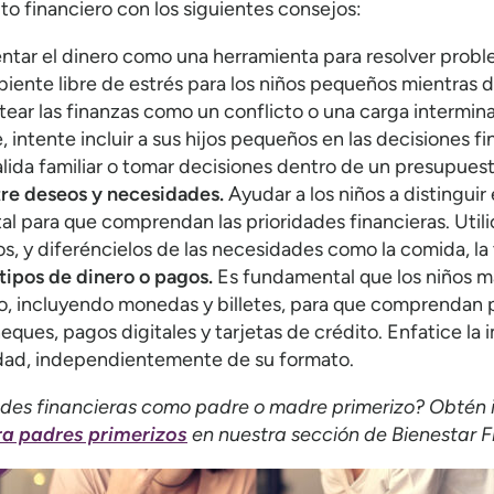
ito financiero con los siguientes consejos:
ntar el dinero como una herramienta para resolver prob
biente libre de estrés para los niños pequeños mientras d
ntear las finanzas como un conflicto o una carga intermina
 intente incluir a sus hijos pequeños en las decisiones f
lida familiar o tomar decisiones dentro de un presupuest
ntre deseos y necesidades.
Ayudar a los niños a distinguir
l para que comprendan las prioridades financieras. Uti
s, y diferéncielos de las necesidades como la comida, la v
tipos de dinero o pagos.
Es fundamental que los niños m
vo, incluyendo monedas y billetes, para que comprenda
ues, pagos digitales y tarjetas de crédito. Enfatice la 
idad, independientemente de su formato.
ades financieras como padre o madre primerizo? Obtén 
ra padres primerizos
en nuestra sección de Bienestar F