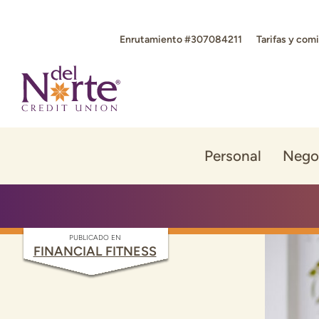
Saltar
Ir
al
al
Enrutamiento #307084211
Tarifas y com
contenido
inicio
de
sesión
de
banca
en
línea
Personal
Nego
PUBLICADO EN
FINANCIAL FITNESS