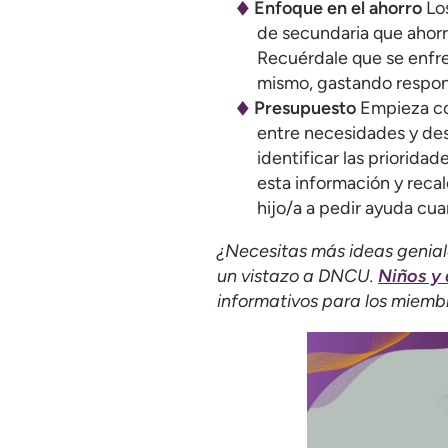
Enfoque en el ahorro
Los
de secundaria que ahorr
Recuérdale que se enfre
mismo, gastando respons
Presupuesto
Empieza con
entre necesidades y des
identificar las prioridad
esta información y recal
hijo/a a pedir ayuda cu
¿Necesitas más ideas genial
un vistazo a DNCU.
Niños y
informativos para los miembr